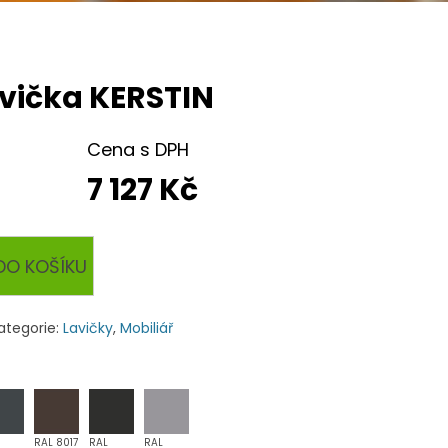
vička KERSTIN
Cena s DPH
7 127 Kč
DO KOŠÍKU
ategorie:
Lavičky
,
Mobiliář
RAL 8017
RAL
RAL