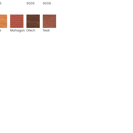
6
9005
9006
e
Mahagon
Ořech
Teak