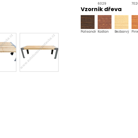
6029
702
Vzorník dřeva
Palisandr
Kaštan
Bezbarvý
Pini