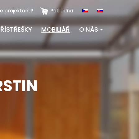
te projektant?
Pokladna
ŘÍSTŘEŠKY
MOBILIÁŘ
O NÁS
RSTIN