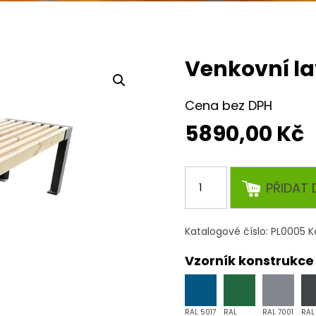
Venkovní la
Cena bez DPH
5890,00
Kč
Venkovní
PŘIDAT 
lavička
KERSTIN
množství
Katalogové číslo:
PL0005
K
Vzorník konstrukce
RAL 5017
RAL
RAL 7001
RAL