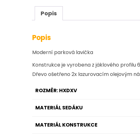
Popis
Popis
Moderní parková lavička
Konstrukce je vyrobena z jäklového profilu
Dřevo ošetřeno 2x lazurovacím olejovým n
ROZMĚR: HXDXV
MATERIÁL SEDÁKU
MATERIÁL KONSTRUKCE