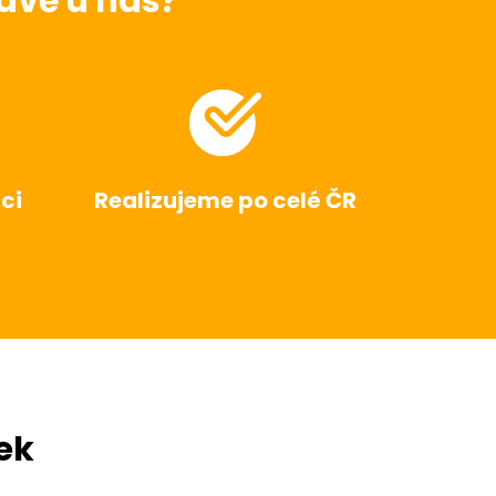
ávě u nás?
ci
Realizujeme po celé ČR
ek