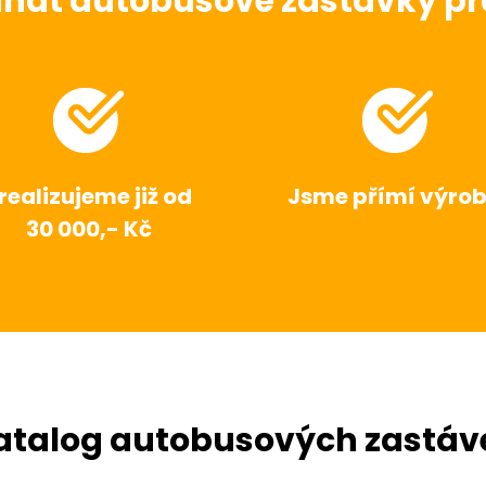
dnat autobusové zastávky pr
realizujeme již od
Jsme přímí výrob
30 000,- Kč
atalog autobusových zastáv