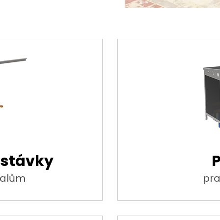
astávky
P
dalům
pra