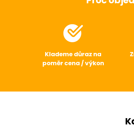
Proč obje
Klademe důraz na
Z
poměr cena / výkon
K