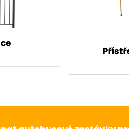
lce
Přístř
e