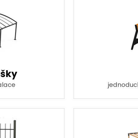
ešky
alace
jednoduc