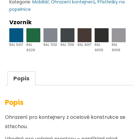
Kategorie:
Mobiliář
,
Ohrazení kontejnerů
,
Přístřešky na
střechou
popelnice
K3
množství
Vzorník
RAL 5017
RAL
RAL 7001
RAL 7016
RAL 8017
RAL
RAL
6029
9005
9006
Popis
Popis
Ohrazení pro kontejnery z ocelové konstrukce se
střechou.
Vhodné pro veřejné prostory – například před