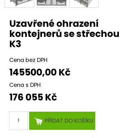
Uzavřené ohrazení
kontejnerů se střechou
K3
Cena bez DPH
145500,00
Kč
Cena s DPH
176 055 Kč
Uzavřené
PŘIDAT DO KOŠÍKU
ohrazení
kontejnerů
se