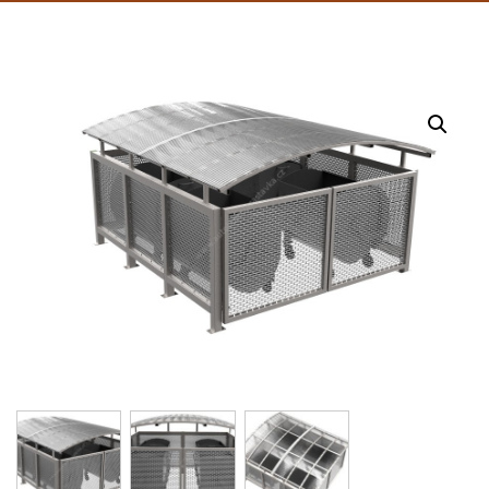
popelnice
/ Uzavřené ohrazení kontejnerů se
střechou K3