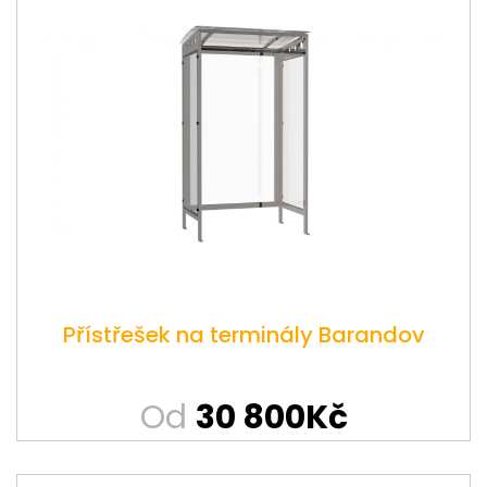
Přístřešek na terminály Barandov
Od
30 800Kč
This
product