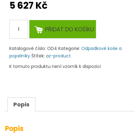
5 627 Kč
Popelník
PŘIDAT DO KOŠÍKU
volně
stojící
OD4
Katalogové číslo:
OD4
Kategorie:
Odpadkové koše a
množství
popelníky
Štítek:
az-product
K tomuto produktu není vzorník k dispozici
Popis
Popis