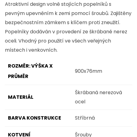
Atraktivní design volně stojících popelníků s
pevným upevněním k zemi pomocí šroubů. Zajištěny
bezpečnostním zámkem s klíčem proti zneužití.
Popelníky dodáván v provedení ze škrábané nerez
oceli. Vhodný pro použití ve všech veřejných
místech i venkovních.
ROZMĚR: VÝŠKA X
900x76mm
PRŮMĚR
Škrábaná nerezová
MATERIÁL
ocel
BARVA KONSTRUKCE
Stříbrná
KOTVENÍ
Šrouby