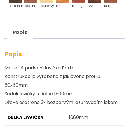
Palisandr
Kaštan
Bezbarvý
Pinie
Mahagon
Ořech
Teak
Popis
Popis
Moderní parková lavička Porto.
Konstrukce je vyrobena z jäklového profilu
60x60mm.
Sedák lavičky o délce 1500mm.
Dřevo ošetřeno 3x bezbarvým lazurovacím lakem.
DÉLKA LAVIČKY
1680mm