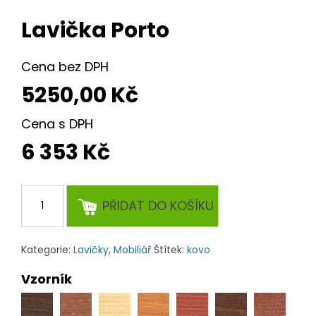
Lavička Porto
Cena bez DPH
5250,00
Kč
Cena s DPH
6 353 Kč
Lavička
PŘIDAT DO KOŠÍKU
Porto
množství
Kategorie:
Lavičky
,
Mobiliář
Štítek:
kovo
Vzorník