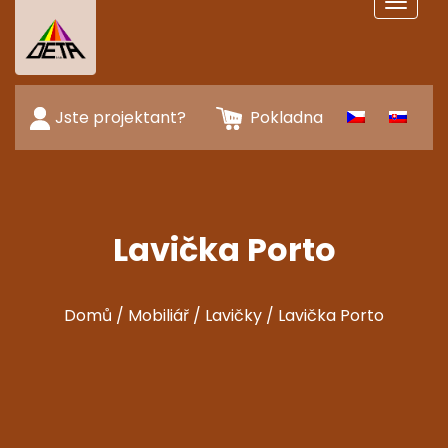
Toggle
navigat
Jste projektant?
Pokladna
Lavička Porto
Domů
/
Mobiliář
/
Lavičky
/ Lavička Porto