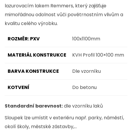
lazurovacím lakem Remmers, který zajišťuje
mimořádnou odolnost vůči povětrnostním vlivům a
kvalitu celého výrobku.
ROZMĚR: PXV
100x1100mm
MATERIÁL KONSTRUKCE
KVH Profil 100×100 mm
BARVA KONSTRUKCE
Dle vzorníku
KOTVENÍ
Do betonu
Standardní barevnost:
dle vzorníku laků
Sloupek lze umístit v exteriéru např. parky, náměstí,
okolí školy, městské zástavby,…