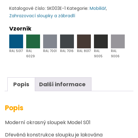
množství
Katalogové číslo:
SK003E-1
Kategorie:
Mobiliář
,
Zahrazovací sloupky a zábradlí
Vzorník
RAL 5017
RAL
RAL 7001
RAL 7016
RAL 8017
RAL
RAL
6029
9005
9006
Popis
Další informace
Popis
Moderní okrasný sloupek Model S01
Dřevěná konstrukce sloupku je lakována