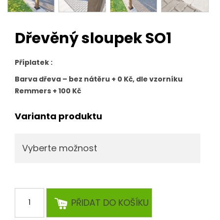
Dřevěný sloupek SO1
Příplatek :
Barva dřeva – bez nátěru + 0 Kč, dle vzorníku
Remmers + 100 Kč
Varianta produktu
Dřevěný
PŘIDAT DO KOŠÍKU
sloupek
SO1