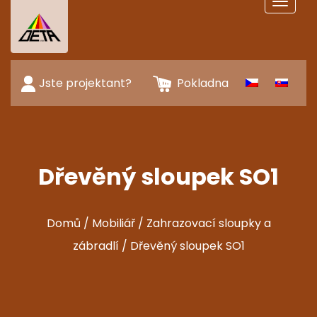
Toggle
navigat
Jste projektant?
Pokladna
Dřevěný sloupek SO1
Domů
/
Mobiliář
/
Zahrazovací sloupky a
zábradlí
/ Dřevěný sloupek SO1